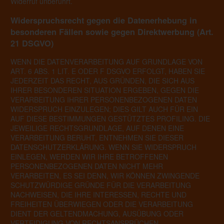
Widerruf unberührt.
Widerspruchsrecht gegen die Datenerhebung in
besonderen Fällen sowie gegen Direktwerbung (Art.
21 DSGVO)
WENN DIE DATENVERARBEITUNG AUF GRUNDLAGE VON
ART. 6 ABS. 1 LIT. E ODER F DSGVO ERFOLGT, HABEN SIE
JEDERZEIT DAS RECHT, AUS GRÜNDEN, DIE SICH AUS
IHRER BESONDEREN SITUATION ERGEBEN, GEGEN DIE
VERARBEITUNG IHRER PERSONENBEZOGENEN DATEN
WIDERSPRUCH EINZULEGEN; DIES GILT AUCH FÜR EIN
AUF DIESE BESTIMMUNGEN GESTÜTZTES PROFILING. DIE
JEWEILIGE RECHTSGRUNDLAGE, AUF DENEN EINE
VERARBEITUNG BERUHT, ENTNEHMEN SIE DIESER
DATENSCHUTZERKLÄRUNG. WENN SIE WIDERSPRUCH
EINLEGEN, WERDEN WIR IHRE BETROFFENEN
PERSONENBEZOGENEN DATEN NICHT MEHR
VERARBEITEN, ES SEI DENN, WIR KÖNNEN ZWINGENDE
SCHUTZWÜRDIGE GRÜNDE FÜR DIE VERARBEITUNG
NACHWEISEN, DIE IHRE INTERESSEN, RECHTE UND
FREIHEITEN ÜBERWIEGEN ODER DIE VERARBEITUNG
DIENT DER GELTENDMACHUNG, AUSÜBUNG ODER
VERTEIDIGUNG VON RECHTSANSPRÜCHEN