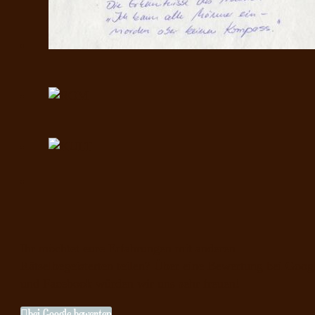
Ihr möchtet eure Erfahrungen mit anderen
Rätselbegeisterten teilen? Über eine Bewertung bei Goog
und Facebook würden wir uns sehr freuen!

bei Google bewerten